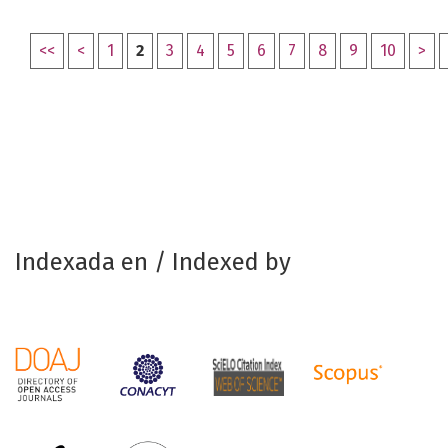
<<
<
1
2
3
4
5
6
7
8
9
10
>
Indexada en / Indexed by