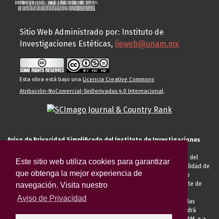
Sitio Web Administrado por: Instituto de
Investigaciones Estéticas,
iieweb@unam.mx
Esta obra está bajo una
Licencia Creative Commons
Atribución-NoComercial-SinDerivadas 4.0 Internacional
.
Aviso de Privacidad Simplificado del Instituto de Investigaciones
Estéticas de la UNAM
El Instituto de Investigaciones Estéticas de la UNAM, es responsable del
Este sitio web utiliza cookies para garantizar
tratamiento de sus datos personales para el registro de usted en calidad de
que obtenga la mejor experiencia de
alumno, docente, personal de la entidad académica, conferencista o
invitado externo (nacional o extranjero), visitante, proveedor o cliente de
navegación. Visita nuestro
servicios universitarios. Para cumplir las finalidades necesarias
Aviso de Privacidad
anteriormente descritas u otras aquellas exigidas legalmente o por las
autoridades competentes podrá transferir sus datos personales. Podrá