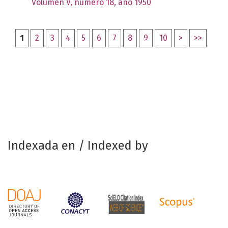
Volumen V, número 18, año 1950
1
2
3
4
5
6
7
8
9
10
>
>>
Indexada en / Indexed by