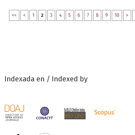
<<
<
1
2
3
4
5
6
7
8
9
10
>
Indexada en / Indexed by