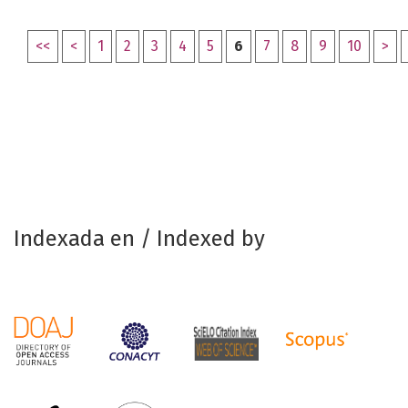
<<
<
1
2
3
4
5
6
7
8
9
10
>
Indexada en / Indexed by