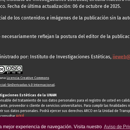
co. Fecha de última actualización: 06 de octubre de 2025.
al de los contenidos e imágenes de la publicación sin la auto
necesariamente reflejan la postura del editor de la publica
nistrado por: Instituto de Investigaciones Estéticas,
iieweb
o una
Licencia Creative Commons
ial-SinDerivadas 4.0 Internacional
.
stigaciones Estéticas de la UNAM
ponsable del tratamiento de sus datos personales para el registro de usted en cal
tante, proveedor o cliente de servicios universitarios. Para cumplir las finalidade
rir sus datos personales. Podrá ejercer sus derechos ARCO en la Unidad de Transp
 consultar
AQUÍ
la mejor experiencia de navegación. Visita nuestro
Aviso de Pri