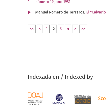
número 19, año 1951
Manuel Romero de Terreros,
El "Calvari
<<
<
1
2
3
4
>
>>
Indexada en / Indexed by