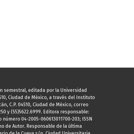
ión semestral, editada por la Universidad
0, Ciudad de México, a través del Instituto
cán, C.P. 04510, Ciudad de México, correo
7250 y (55)5622.6999. Editora responsable:
uto número 04-2005-060613011700-203; ISSN
ho de Autor. Responsable de la última
ario de la Cueva s/n, Ciudad Universitaria,