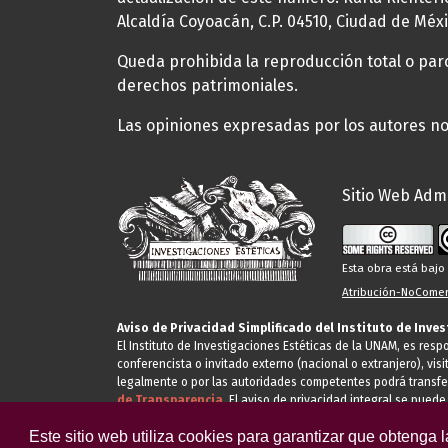
Alcaldía Coyoacán, C.P. 04510, Ciudad de Méxi
Queda prohibida la reproducción total o parci
derechos patrimoniales.
Las opiniones expresadas por los autores no 
Sitio Web Admi
Esta obra está baj
Atribución-NoComerc
Aviso de Privacidad Simplificado del Instituto de Inve
El Instituto de Investigaciones Estéticas de la UNAM, es res
conferencista o invitado externo (nacional o extranjero), visi
legalmente o por las autoridades competentes podrá transfe
de Transparencia.
El aviso de privacidad integral se puede
Este sitio web utiliza cookies para garantizar que obtenga 