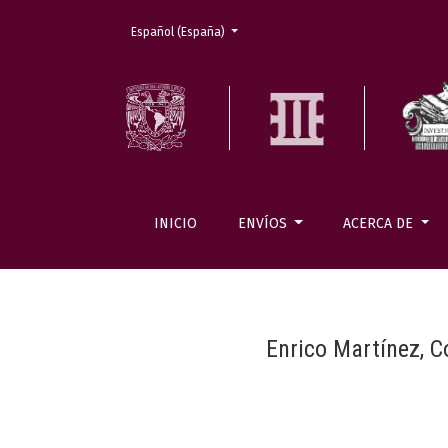
Cambiar el idioma. El actual es:
Español (España)
INICIO
ENVÍOS
ACERCA DE
Enrico Martínez, 