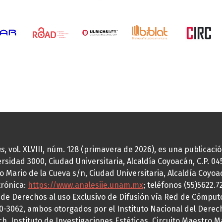
as
, vol. XLVIII, núm. 128 (primavera de 2026), es una publicac
idad 3000, Ciudad Universitaria, Alcaldía Coyoacán, C.P. 0451
o Mario de la Cueva s/n, Ciudad Universitaria, Alcaldía Coyoa
trónica:
https://www.analesiie.unam.mx
; teléfonos (55)5622.
a de Derechos al uso Exclusivo de Difusión vía Red de Cómp
70-3062, ambos otorgados por el Instituto Nacional del Derec
h, Instituto de Investigaciones Estéticas, Circuito Maestro M