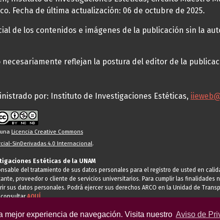
co. Fecha de última actualización: 06 de octubre de 2025.
al de los contenidos e imágenes de la publicación sin la auto
necesariamente reflejan la postura del editor de la publica
nistrado por: Instituto de Investigaciones Estéticas,
iieweb
o una
Licencia Creative Commons
ial-SinDerivadas 4.0 Internacional
.
stigaciones Estéticas de la UNAM
ponsable del tratamiento de sus datos personales para el registro de usted en cal
tante, proveedor o cliente de servicios universitarios. Para cumplir las finalidade
rir sus datos personales. Podrá ejercer sus derechos ARCO en la Unidad de Transp
 consultar
AQUÍ
la mejor experiencia de navegación. Visita nuestro
Aviso de Pri