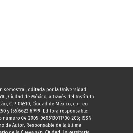
ión semestral, editada por la Universidad
0, Ciudad de México, a través del Instituto
cán, C.P. 04510, Ciudad de México, correo
7250 y (55)5622.6999. Editora responsable:
uto número 04-2005-060613011700-203; ISSN
ho de Autor. Responsable de la última
ario de la Cueva s/n, Ciudad Universitaria,