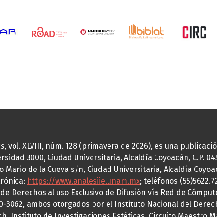
as
, vol. XLVIII, núm. 128 (primavera de 2026), es una publicac
idad 3000, Ciudad Universitaria, Alcaldía Coyoacán, C.P. 0451
o Mario de la Cueva s/n, Ciudad Universitaria, Alcaldía Coyoa
trónica:
https://www.analesiie.unam.mx
; teléfonos (55)5622.
a de Derechos al uso Exclusivo de Difusión vía Red de Cómp
70-3062, ambos otorgados por el Instituto Nacional del Derec
h, Instituto de Investigaciones Estéticas, Circuito Maestro M