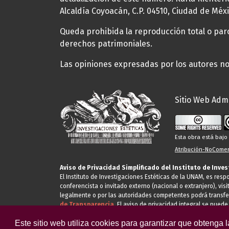
Alcaldía Coyoacán, C.P. 04510, Ciudad de Méxi
Queda prohibida la reproducción total o parci
derechos patrimoniales.
Las opiniones expresadas por los autores no 
Sitio Web Admi
Esta obra está baj
Atribución-NoComerc
Aviso de Privacidad Simplificado del Instituto de Inve
El Instituto de Investigaciones Estéticas de la UNAM, es res
conferencista o invitado externo (nacional o extranjero), visi
legalmente o por las autoridades competentes podrá transfe
de Transparencia.
El aviso de privacidad integral se puede
Este sitio web utiliza cookies para garantizar que obtenga 