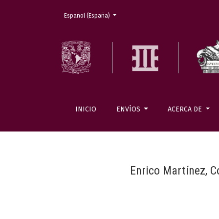
Cambiar el idioma. El actual es:
Español (España)
INICIO
ENVÍOS
ACERCA DE
Enrico Martínez, 