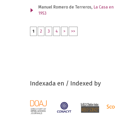
Manuel Romero de Terreros,
La Casa en 
1953
1
2
3
4
>
>>
Indexada en / Indexed by