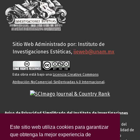
Sitio Web Administrado por: Instituto de
Investigaciones Estéticas,
iieweb@unam.mx
Esta obra está bajo una
Licencia Creative Commons
Atribución-NoComercial-SinDerivadas 4.0 Internacional
.
Aviso de Privacidad Simplificado del Instituto de Investigaciones
Estéticas de la UNAM
El Instituto de Investigaciones Estéticas de la UNAM, es responsable del
Este sitio web utiliza cookies para garantizar
tratamiento de sus datos personales para el registro de usted en calidad de
que obtenga la mejor experiencia de
alumno, docente, personal de la entidad académica, conferencista o