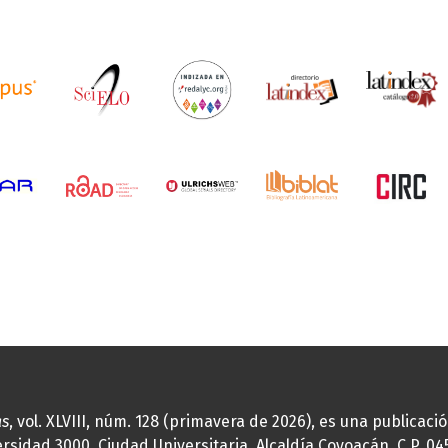
as
, vol. XLVIII, núm. 128 (primavera de 2026), es una publicac
idad 3000, Ciudad Universitaria, Alcaldía Coyoacán, C.P. 0451