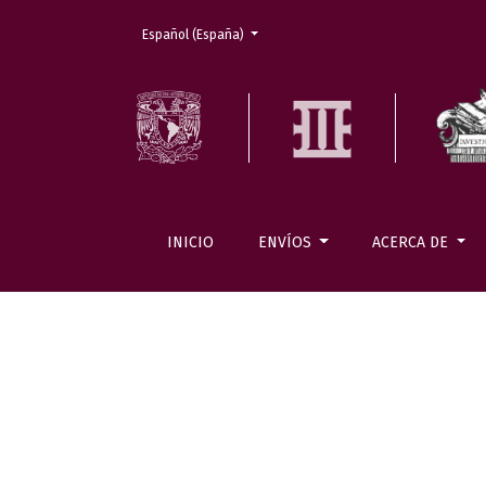
Cambiar el idioma. El actual es:
Español (España)
INICIO
ENVÍOS
ACERCA DE