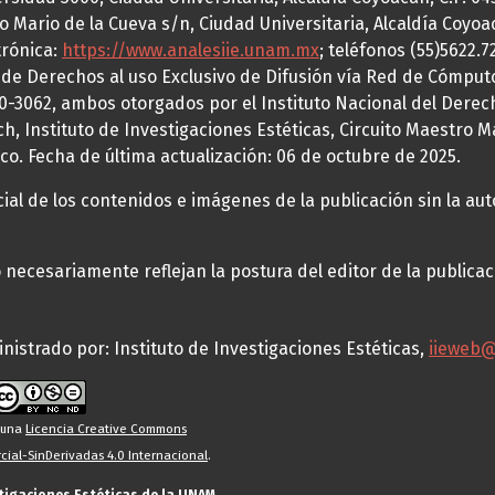
o Mario de la Cueva s/n, Ciudad Universitaria, Alcaldía Coyoa
trónica:
https://www.analesiie.unam.mx
; teléfonos (55)5622.
a de Derechos al uso Exclusivo de Difusión vía Red de Cómp
70-3062, ambos otorgados por el Instituto Nacional del Derec
h, Instituto de Investigaciones Estéticas, Circuito Maestro M
co. Fecha de última actualización: 06 de octubre de 2025.
al de los contenidos e imágenes de la publicación sin la auto
necesariamente reflejan la postura del editor de la publica
nistrado por: Instituto de Investigaciones Estéticas,
iieweb
o una
Licencia Creative Commons
ial-SinDerivadas 4.0 Internacional
.
stigaciones Estéticas de la UNAM