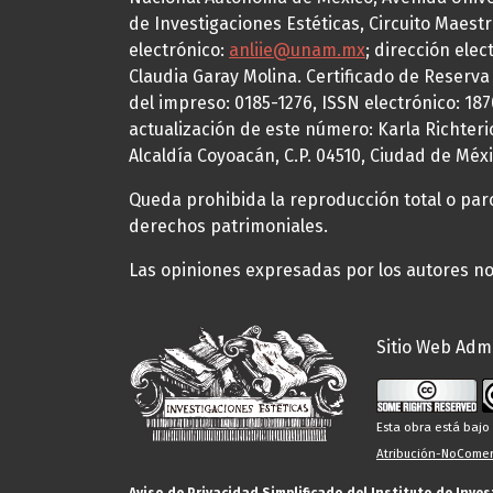
de Investigaciones Estéticas, Circuito Maestr
electrónico:
anliie@unam.mx
; dirección elec
Claudia Garay Molina. Certificado de Reserv
del impreso: 0185-1276, ISSN electrónico: 18
actualización de este número: Karla Richteric
Alcaldía Coyoacán, C.P. 04510, Ciudad de Méxi
Queda prohibida la reproducción total o parci
derechos patrimoniales.
Las opiniones expresadas por los autores no 
Sitio Web Admi
Esta obra está baj
Atribución-NoComerc
Aviso de Privacidad Simplificado del Instituto de Inve