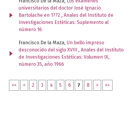
Francisco De la Maza,
Los exámenes
universitarios del doctor José Ignacio
Bartolache en 1772
,
Anales del Instituto de
Investigaciones Estéticas: Suplemento al
número 16
Francisco De la Maza,
Un bello impreso
desconocido del siglo XVIII
,
Anales del Instituto
de Investigaciones Estéticas: Volumen IX,
número 35, año 1966
<<
<
2
3
4
5
6
7
8
>
>>