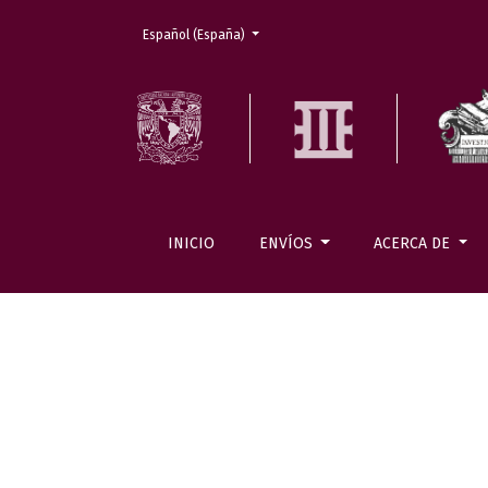
Cambiar el idioma. El actual es:
Español (España)
INICIO
ENVÍOS
ACERCA DE