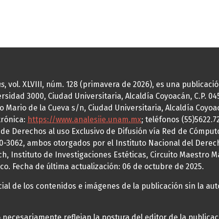
as
, vol. XLVIII, núm. 128 (primavera de 2026), es una publicac
idad 3000, Ciudad Universitaria, Alcaldía Coyoacán, C.P. 0451
o Mario de la Cueva s/n, Ciudad Universitaria, Alcaldía Coyoa
trónica:
https://www.analesiie.unam.mx
; teléfonos (55)5622.
a de Derechos al uso Exclusivo de Difusión vía Red de Cómp
70-3062, ambos otorgados por el Instituto Nacional del Derec
h, Instituto de Investigaciones Estéticas, Circuito Maestro M
co. Fecha de última actualización: 06 de octubre de 2025.
al de los contenidos e imágenes de la publicación sin la auto
necesariamente reflejan la postura del editor de la publica