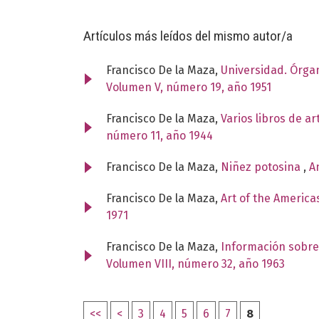
Artículos más leídos del mismo autor/a
Francisco De la Maza,
Universidad. Órga
Volumen V, número 19, año 1951
Francisco De la Maza,
Varios libros de a
número 11, año 1944
Francisco De la Maza,
Niñez potosina
,
A
Francisco De la Maza,
Art of the America
1971
Francisco De la Maza,
Información sobre 
Volumen VIII, número 32, año 1963
<<
<
3
4
5
6
7
8