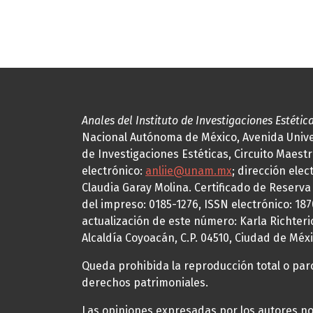
Anales del Instituto de Investigaciones Estétic
Nacional Autónoma de México, Avenida Univers
de Investigaciones Estéticas, Circuito Maestr
electrónico:
anliie@unam.mx
; dirección elec
Claudia Garay Molina. Certificado de Reserv
del impreso: 0185-1276, ISSN electrónico: 18
actualización de este número: Karla Richteric
Alcaldía Coyoacán, C.P. 04510, Ciudad de Méxi
Queda prohibida la reproducción total o parci
derechos patrimoniales.
Las opiniones expresadas por los autores no 