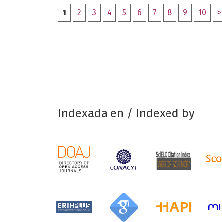
1
2
3
4
5
6
7
8
9
10
>
Indexada en / Indexed by