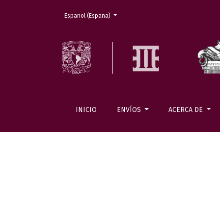
Cambiar el idioma. El actual es:
Español (España)
INICIO
ENVÍOS
ACERCA DE