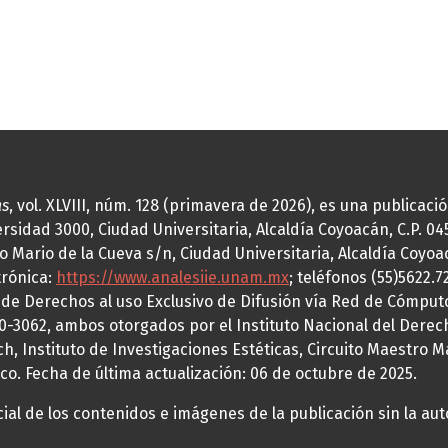
as
, vol. XLVIII, núm. 128 (primavera de 2026), es una publicac
idad 3000, Ciudad Universitaria, Alcaldía Coyoacán, C.P. 0451
o Mario de la Cueva s/n, Ciudad Universitaria, Alcaldía Coyoa
trónica:
https://www.analesiie.unam.mx
; teléfonos (55)5622.
a de Derechos al uso Exclusivo de Difusión vía Red de Cómp
70-3062, ambos otorgados por el Instituto Nacional del Derec
h, Instituto de Investigaciones Estéticas, Circuito Maestro M
co. Fecha de última actualización: 06 de octubre de 2025.
al de los contenidos e imágenes de la publicación sin la auto