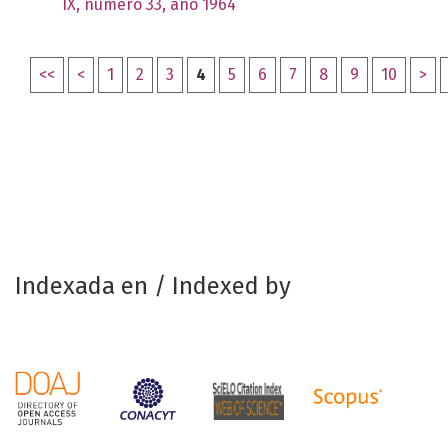
IX, número 33, año 1964
<<
<
1
2
3
4
5
6
7
8
9
10
>
Indexada en / Indexed by