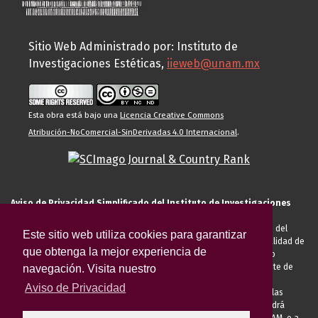
Sitio Web Administrado por: Instituto de
Investigaciones Estéticas,
iieweb@unam.mx
Esta obra está bajo una
Licencia Creative Commons
Atribución-NoComercial-SinDerivadas 4.0 Internacional
.
Aviso de Privacidad Simplificado del Instituto de Investigaciones
Estéticas de la UNAM
El Instituto de Investigaciones Estéticas de la UNAM, es responsable del
Este sitio web utiliza cookies para garantizar
tratamiento de sus datos personales para el registro de usted en calidad de
que obtenga la mejor experiencia de
alumno, docente, personal de la entidad académica, conferencista o
invitado externo (nacional o extranjero), visitante, proveedor o cliente de
navegación. Visita nuestro
servicios universitarios. Para cumplir las finalidades necesarias
Aviso de Privacidad
anteriormente descritas u otras aquellas exigidas legalmente o por las
autoridades competentes podrá transferir sus datos personales. Podrá