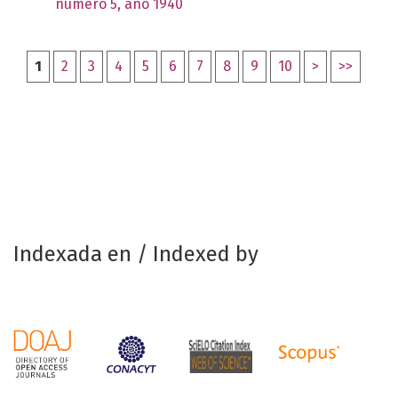
número 5, año 1940
1
2
3
4
5
6
7
8
9
10
>
>>
Indexada en / Indexed by