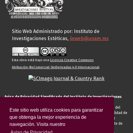
Sitio Web Administrado por: Instituto de
Investigaciones Estéticas,
iieweb@unam.mx
Esta obra está bajo una
Licencia Creative Commons
Atribución-NoComercial-SinDerivadas 4.0 Internacional
.
Aviso de Privacidad Simplificado del Instituto de Investigaciones
Estéticas de la UNAM
El Instituto de Investigaciones Estéticas de la UNAM, es responsable del
Este sitio web utiliza cookies para garantizar
tratamiento de sus datos personales para el registro de usted en calidad de
que obtenga la mejor experiencia de
alumno, docente, personal de la entidad académica, conferencista o
invitado externo (nacional o extranjero), visitante, proveedor o cliente de
navegación. Visita nuestro
servicios universitarios. Para cumplir las finalidades necesarias
Aviso de Privacidad