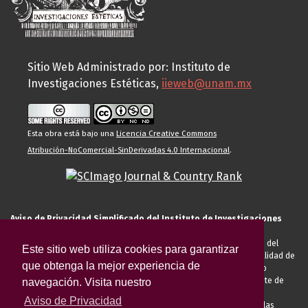
Sitio Web Administrado por: Instituto de
Investigaciones Estéticas,
iieweb@unam.mx
Esta obra está bajo una
Licencia Creative Commons
Atribución-NoComercial-SinDerivadas 4.0 Internacional
.
Aviso de Privacidad Simplificado del Instituto de Investigaciones
Estéticas de la UNAM
El Instituto de Investigaciones Estéticas de la UNAM, es responsable del
Este sitio web utiliza cookies para garantizar
tratamiento de sus datos personales para el registro de usted en calidad de
que obtenga la mejor experiencia de
alumno, docente, personal de la entidad académica, conferencista o
invitado externo (nacional o extranjero), visitante, proveedor o cliente de
navegación. Visita nuestro
servicios universitarios. Para cumplir las finalidades necesarias
Aviso de Privacidad
anteriormente descritas u otras aquellas exigidas legalmente o por las