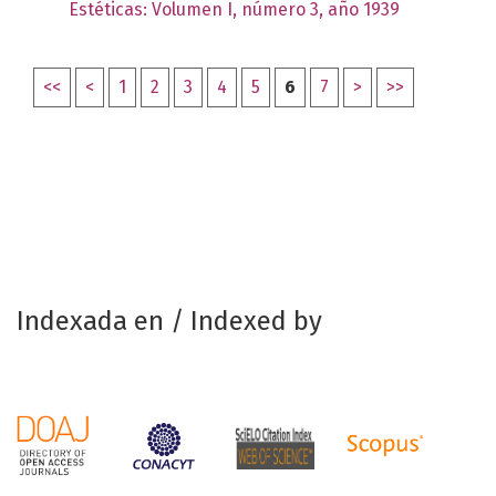
Estéticas: Volumen I, número 3, año 1939
<<
<
1
2
3
4
5
6
7
>
>>
Indexada en / Indexed by