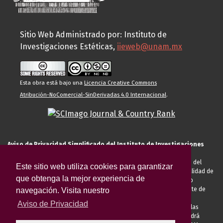
Sitio Web Administrado por: Instituto de
Investigaciones Estéticas,
iieweb@unam.mx
Esta obra está bajo una
Licencia Creative Commons
Atribución-NoComercial-SinDerivadas 4.0 Internacional
.
Aviso de Privacidad Simplificado del Instituto de Investigaciones
Estéticas de la UNAM
El Instituto de Investigaciones Estéticas de la UNAM, es responsable del
Este sitio web utiliza cookies para garantizar
tratamiento de sus datos personales para el registro de usted en calidad de
que obtenga la mejor experiencia de
alumno, docente, personal de la entidad académica, conferencista o
invitado externo (nacional o extranjero), visitante, proveedor o cliente de
navegación. Visita nuestro
servicios universitarios. Para cumplir las finalidades necesarias
Aviso de Privacidad
anteriormente descritas u otras aquellas exigidas legalmente o por las
autoridades competentes podrá transferir sus datos personales. Podrá