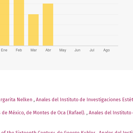
argarita Nelken
,
Anales del Instituto de Investigaciones Esté
s de México, de Montes de Oca (Rafael).
,
Anales del Instituto
 of the Sixteenth Century, de George Kubler
,
Anales del Inst