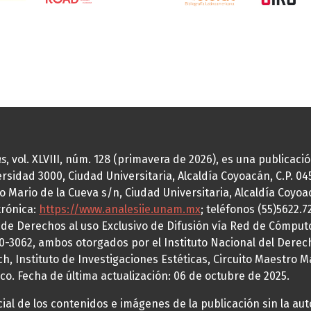
as
, vol. XLVIII, núm. 128 (primavera de 2026), es una publicac
idad 3000, Ciudad Universitaria, Alcaldía Coyoacán, C.P. 0451
o Mario de la Cueva s/n, Ciudad Universitaria, Alcaldía Coyoa
trónica:
https://www.analesiie.unam.mx
; teléfonos (55)5622.
a de Derechos al uso Exclusivo de Difusión vía Red de Cómp
70-3062, ambos otorgados por el Instituto Nacional del Derec
h, Instituto de Investigaciones Estéticas, Circuito Maestro M
co. Fecha de última actualización: 06 de octubre de 2025.
al de los contenidos e imágenes de la publicación sin la auto