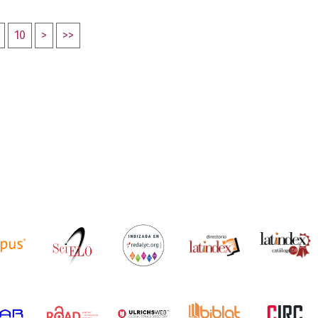
10
>
>>