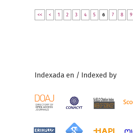
<<
<
1
2
3
4
5
6
7
8
9
Indexada en / Indexed by