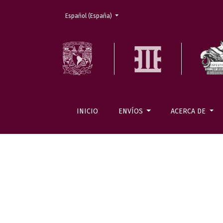
Cambiar el idioma. El actual es:
Español (España)
INICIO
ENVÍOS
ACERCA DE