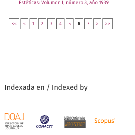
Estéticas: Volumen I, número 3, año 1939
<<
<
1
2
3
4
5
6
7
>
>>
Indexada en / Indexed by