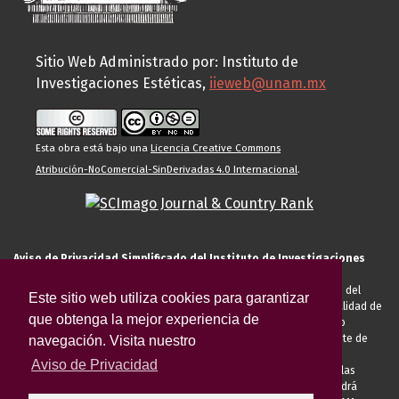
Sitio Web Administrado por: Instituto de
Investigaciones Estéticas,
iieweb@unam.mx
Esta obra está bajo una
Licencia Creative Commons
Atribución-NoComercial-SinDerivadas 4.0 Internacional
.
Aviso de Privacidad Simplificado del Instituto de Investigaciones
Estéticas de la UNAM
El Instituto de Investigaciones Estéticas de la UNAM, es responsable del
Este sitio web utiliza cookies para garantizar
tratamiento de sus datos personales para el registro de usted en calidad de
que obtenga la mejor experiencia de
alumno, docente, personal de la entidad académica, conferencista o
invitado externo (nacional o extranjero), visitante, proveedor o cliente de
navegación. Visita nuestro
servicios universitarios. Para cumplir las finalidades necesarias
Aviso de Privacidad
anteriormente descritas u otras aquellas exigidas legalmente o por las
autoridades competentes podrá transferir sus datos personales. Podrá