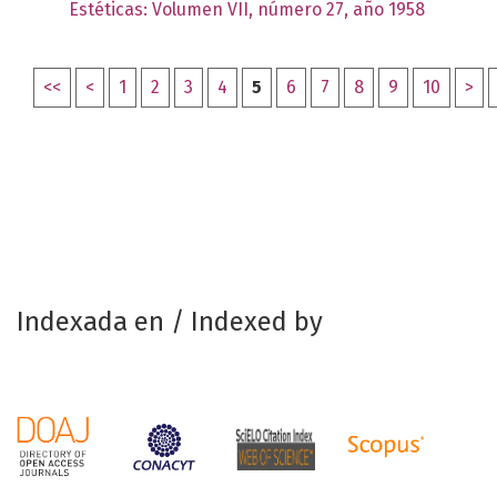
Estéticas: Volumen VII, número 27, año 1958
<<
<
1
2
3
4
5
6
7
8
9
10
>
Indexada en / Indexed by