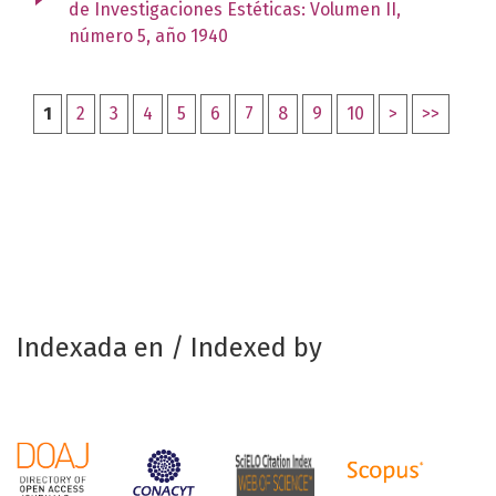
de Investigaciones Estéticas: Volumen II,
número 5, año 1940
1
2
3
4
5
6
7
8
9
10
>
>>
Indexada en / Indexed by