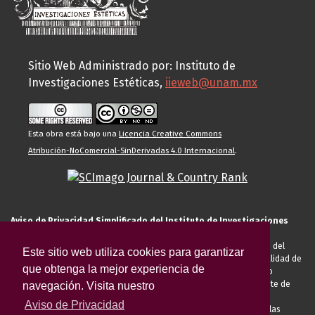
Sitio Web Administrado por: Instituto de
Investigaciones Estéticas,
iieweb@unam.mx
Esta obra está bajo una
Licencia Creative Commons
Atribución-NoComercial-SinDerivadas 4.0 Internacional
.
Aviso de Privacidad Simplificado del Instituto de Investigaciones
Estéticas de la UNAM
El Instituto de Investigaciones Estéticas de la UNAM, es responsable del
Este sitio web utiliza cookies para garantizar
tratamiento de sus datos personales para el registro de usted en calidad de
que obtenga la mejor experiencia de
alumno, docente, personal de la entidad académica, conferencista o
invitado externo (nacional o extranjero), visitante, proveedor o cliente de
navegación. Visita nuestro
servicios universitarios. Para cumplir las finalidades necesarias
Aviso de Privacidad
anteriormente descritas u otras aquellas exigidas legalmente o por las