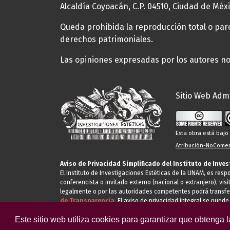
Alcaldía Coyoacán, C.P. 04510, Ciudad de Méxi
Queda prohibida la reproducción total o parci
derechos patrimoniales.
Las opiniones expresadas por los autores no 
Sitio Web Admi
Esta obra está baj
Atribución-NoComerc
Aviso de Privacidad Simplificado del Instituto de Inve
El Instituto de Investigaciones Estéticas de la UNAM, es res
conferencista o invitado externo (nacional o extranjero), visi
legalmente o por las autoridades competentes podrá transfe
de Transparencia.
El aviso de privacidad integral se puede
Este sitio web utiliza cookies para garantizar que obtenga 