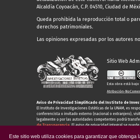
Alcaldía Coyoacán, C.P. 04510, Ciudad de Méxi
Queda prohibida la reproducción total o parci
derechos patrimoniales.
Las opiniones expresadas por los autores no 
Sitio Web Admi
Esta obra está baj
Atribución-NoComerc
Aviso de Privacidad Simplificado del Instituto de Inve
El Instituto de Investigaciones Estéticas de la UNAM, es res
conferencista o invitado externo (nacional o extranjero), visi
legalmente o por las autoridades competentes podrá transfe
de Transparencia.
El aviso de privacidad integral se puede
Este sitio web utiliza cookies para garantizar que obtenga 