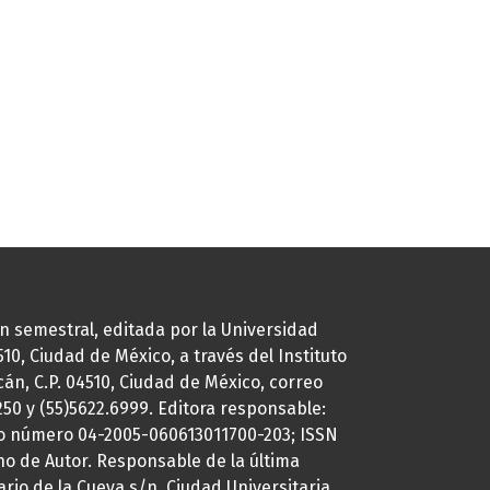
ión semestral, editada por la Universidad
0, Ciudad de México, a través del Instituto
cán, C.P. 04510, Ciudad de México, correo
7250 y (55)5622.6999. Editora responsable:
uto número 04-2005-060613011700-203; ISSN
ho de Autor. Responsable de la última
ario de la Cueva s/n, Ciudad Universitaria,