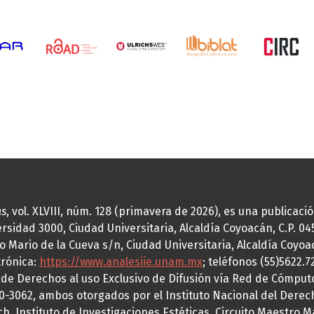
as
, vol. XLVIII, núm. 128 (primavera de 2026), es una publicac
idad 3000, Ciudad Universitaria, Alcaldía Coyoacán, C.P. 0451
o Mario de la Cueva s/n, Ciudad Universitaria, Alcaldía Coyoa
trónica:
https://www.analesiie.unam.mx
; teléfonos (55)5622.
a de Derechos al uso Exclusivo de Difusión vía Red de Cómp
70-3062, ambos otorgados por el Instituto Nacional del Derec
h, Instituto de Investigaciones Estéticas, Circuito Maestro M