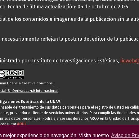
co. Fecha de última actualización: 06 de octubre de 2025.
al de los contenidos e imágenes de la publicación sin la auto
necesariamente reflejan la postura del editor de la publica
nistrado por: Instituto de Investigaciones Estéticas,
iieweb
o una
Licencia Creative Commons
ial-SinDerivadas 4.0 Internacional
.
stigaciones Estéticas de la UNAM
ponsable del tratamiento de sus datos personales para el registro de usted en cal
tante, proveedor o cliente de servicios universitarios. Para cumplir las finalidade
rir sus datos personales. Podrá ejercer sus derechos ARCO en la Unidad de Transp
 consultar
AQUÍ
la mejor experiencia de navegación. Visita nuestro
Aviso de Pri