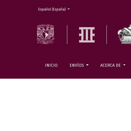
Cambiar el idioma. El actual es:
Español (España)
INICIO
ENVÍOS
ACERCA DE