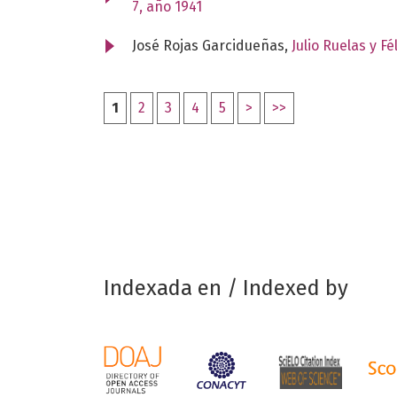
7, año 1941
José Rojas Garcidueñas,
Julio Ruelas y F
1
2
3
4
5
>
>>
Indexada en / Indexed by