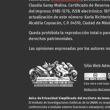
Claudia Garay Molina. Certificado de Reserv
del impreso: 0185-1276, ISSN electrónico: 18
actualización de este número: Karla Richteric
Alcaldía Coyoacán, C.P. 04510, Ciudad de Méxi
Queda prohibida la reproducción total o parci
derechos patrimoniales.
Las opiniones expresadas por los autores no 
Sitio Web Admi
Esta obra está baj
Atribución-NoComerc
Aviso de Privacidad Simplificado del Instituto de Inve
El Instituto de Investigaciones Estéticas de la UNAM, es res
conferencista o invitado externo (nacional o extranjero), visi