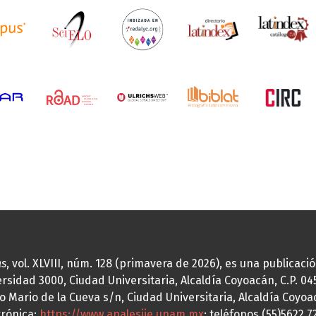
as
, vol. XLVIII, núm. 128 (primavera de 2026), es una publicac
idad 3000, Ciudad Universitaria, Alcaldía Coyoacán, C.P. 0451
o Mario de la Cueva s/n, Ciudad Universitaria, Alcaldía Coyoa
trónica:
https://www.analesiie.unam.mx
; teléfonos (55)5622.