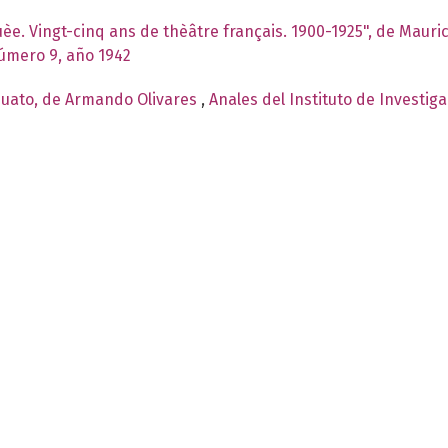
ouèe. Vingt-cinq ans de thèâtre français. 1900-1925", de Mau
número 9, año 1942
juato, de Armando Olivares
,
Anales del Instituto de Investig