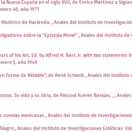
n la Nueva España en el siglo XVII, de Enrico Martínez a Sigü
úmero 40, año 1971
o Histórico de Hacienda.
,
Anales del Instituto de Investigacio
stigadores sobre la "Epístola Moral"
,
Anales del Instituto de 
ars of his Art. Ed. by Alfred H. Barr, Jr. with two statements b
úmero 5, año 1940
 en Forme de Rétable", de René Schwob
,
Anales del Instituto
stos. Su vida y su obra, de Pascual Aceves Barajas, ,
,
Anales 
es novelas mexicanas
,
Anales del Instituto de Investigacione
Milagro
,
Anales del Instituto de Investigaciones Estéticas: V