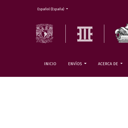
Cambiar el idioma. El actual es:
Español (España)
INICIO
ENVÍOS
ACERCA DE