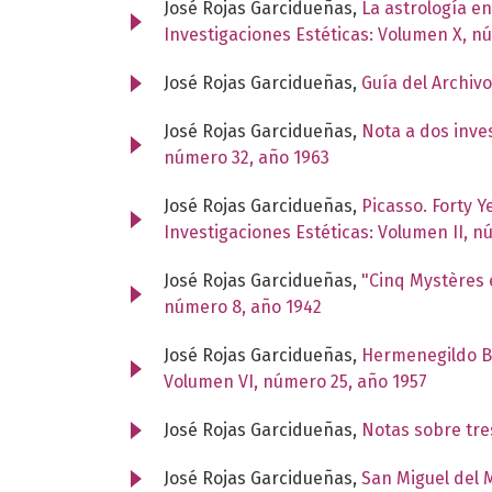
José Rojas Garcidueñas,
La astrología e
Investigaciones Estéticas: Volumen X, n
José Rojas Garcidueñas,
Guía del Archiv
José Rojas Garcidueñas,
Nota a dos inve
número 32, año 1963
José Rojas Garcidueñas,
Picasso. Forty Ye
Investigaciones Estéticas: Volumen II, n
José Rojas Garcidueñas,
"Cinq Mystères
número 8, año 1942
José Rojas Garcidueñas,
Hermenegildo Bu
Volumen VI, número 25, año 1957
José Rojas Garcidueñas,
Notas sobre tr
José Rojas Garcidueñas,
San Miguel del 