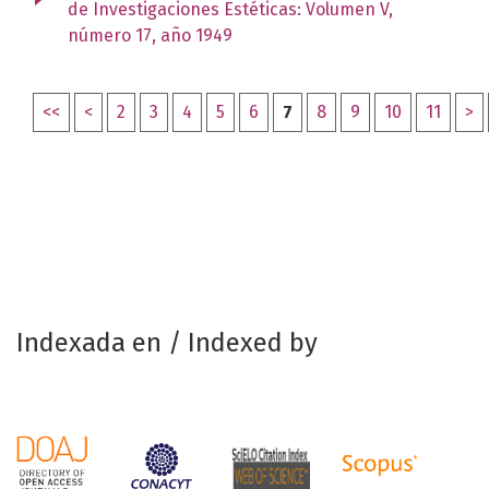
de Investigaciones Estéticas: Volumen V,
número 17, año 1949
<<
<
2
3
4
5
6
7
8
9
10
11
>
Indexada en / Indexed by