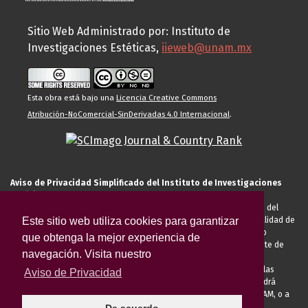
Sitio Web Administrado por: Instituto de
Investigaciones Estéticas,
iieweb@unam.mx
Esta obra está bajo una
Licencia Creative Commons
Atribución-NoComercial-SinDerivadas 4.0 Internacional
.
Aviso de Privacidad Simplificado del Instituto de Investigaciones
Estéticas de la UNAM
El Instituto de Investigaciones Estéticas de la UNAM, es responsable del
Este sitio web utiliza cookies para garantizar
tratamiento de sus datos personales para el registro de usted en calidad de
alumno, docente, personal de la entidad académica, conferencista o
que obtenga la mejor experiencia de
invitado externo (nacional o extranjero), visitante, proveedor o cliente de
navegación. Visita nuestro
servicios universitarios. Para cumplir las finalidades necesarias
anteriormente descritas u otras aquellas exigidas legalmente o por las
Aviso de Privacidad
autoridades competentes podrá transferir sus datos personales. Podrá
ejercer sus derechos ARCO en la Unidad de Transparencia de la UNAM, o a
través de la
Plataforma Nacional de Transparencia.
El aviso de