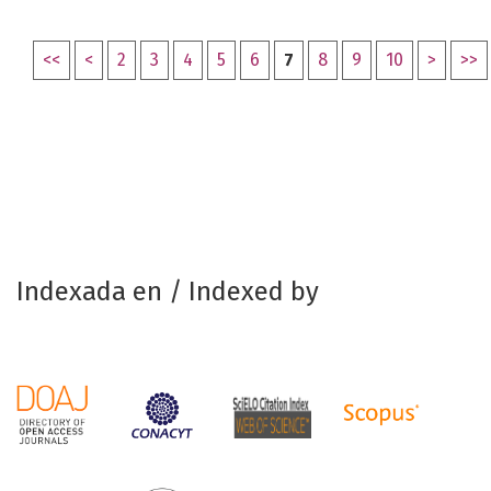
<<
<
2
3
4
5
6
7
8
9
10
>
>>
Indexada en / Indexed by