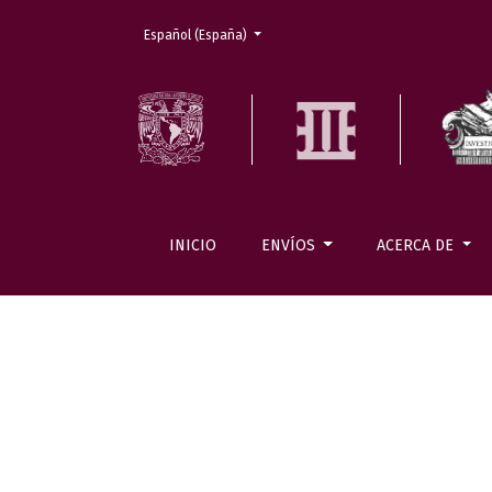
Cambiar el idioma. El actual es:
Español (España)
INICIO
ENVÍOS
ACERCA DE