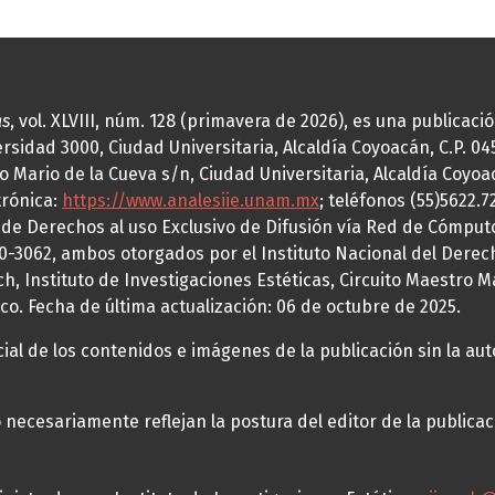
as
, vol. XLVIII, núm. 128 (primavera de 2026), es una publicac
idad 3000, Ciudad Universitaria, Alcaldía Coyoacán, C.P. 0451
o Mario de la Cueva s/n, Ciudad Universitaria, Alcaldía Coyoa
trónica:
https://www.analesiie.unam.mx
; teléfonos (55)5622.
a de Derechos al uso Exclusivo de Difusión vía Red de Cómp
70-3062, ambos otorgados por el Instituto Nacional del Derec
h, Instituto de Investigaciones Estéticas, Circuito Maestro M
co. Fecha de última actualización: 06 de octubre de 2025.
al de los contenidos e imágenes de la publicación sin la auto
necesariamente reflejan la postura del editor de la publica