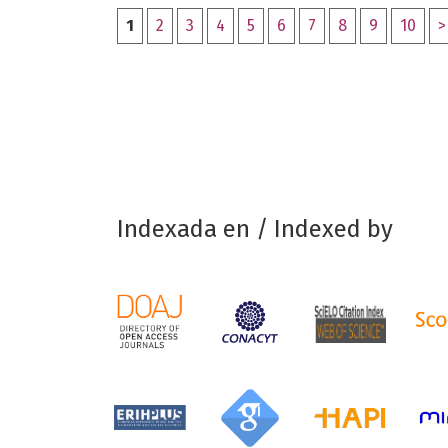
1
2
3
4
5
6
7
8
9
10
>
Indexada en / Indexed by