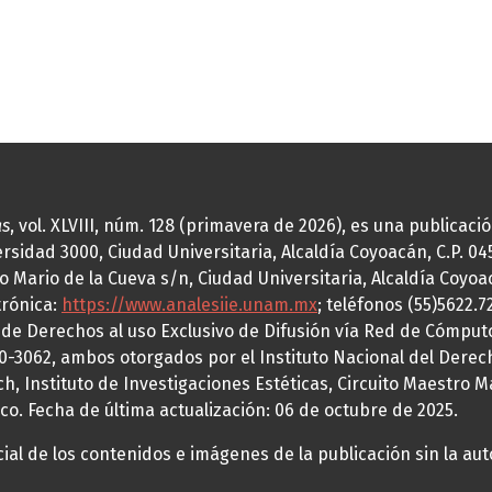
as
, vol. XLVIII, núm. 128 (primavera de 2026), es una publicac
idad 3000, Ciudad Universitaria, Alcaldía Coyoacán, C.P. 0451
o Mario de la Cueva s/n, Ciudad Universitaria, Alcaldía Coyoa
trónica:
https://www.analesiie.unam.mx
; teléfonos (55)5622.
a de Derechos al uso Exclusivo de Difusión vía Red de Cómp
70-3062, ambos otorgados por el Instituto Nacional del Derec
h, Instituto de Investigaciones Estéticas, Circuito Maestro M
co. Fecha de última actualización: 06 de octubre de 2025.
al de los contenidos e imágenes de la publicación sin la auto