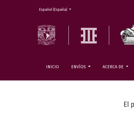
Cambiar el idioma. El actual es:
Español (España)
INICIO
ENVÍOS
ACERCA DE
El 