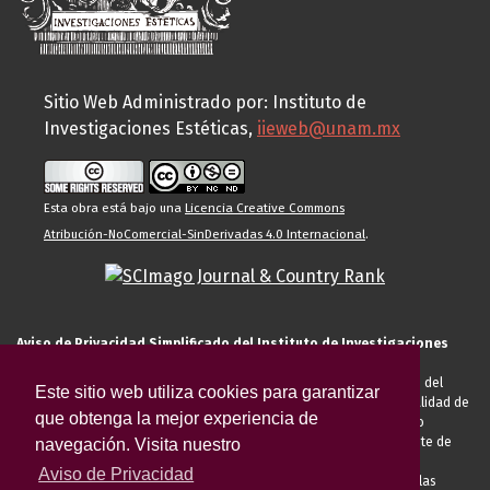
Sitio Web Administrado por: Instituto de
Investigaciones Estéticas,
iieweb@unam.mx
Esta obra está bajo una
Licencia Creative Commons
Atribución-NoComercial-SinDerivadas 4.0 Internacional
.
Aviso de Privacidad Simplificado del Instituto de Investigaciones
Estéticas de la UNAM
El Instituto de Investigaciones Estéticas de la UNAM, es responsable del
Este sitio web utiliza cookies para garantizar
tratamiento de sus datos personales para el registro de usted en calidad de
que obtenga la mejor experiencia de
alumno, docente, personal de la entidad académica, conferencista o
invitado externo (nacional o extranjero), visitante, proveedor o cliente de
navegación. Visita nuestro
servicios universitarios. Para cumplir las finalidades necesarias
Aviso de Privacidad
anteriormente descritas u otras aquellas exigidas legalmente o por las