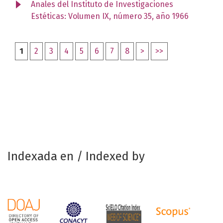
Anales del Instituto de Investigaciones
Estéticas: Volumen IX, número 35, año 1966
1
2
3
4
5
6
7
8
>
>>
Indexada en / Indexed by