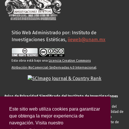
Sitio Web Administrado por: Instituto de
Investigaciones Estéticas,
iieweb@unam.mx
Esta obra está bajo una
Licencia Creative Commons
Atribución-NoComercial-SinDerivadas 4.0 Internacional
.
Aviso de Privacidad Simplificado del Instituto de Investigaciones
Estéticas de la UNAM
El Instituto de Investigaciones Estéticas de la UNAM, es responsable del
Este sitio web utiliza cookies para garantizar
tratamiento de sus datos personales para el registro de usted en calidad de
que obtenga la mejor experiencia de
alumno, docente, personal de la entidad académica, conferencista o
invitado externo (nacional o extranjero), visitante, proveedor o cliente de
navegación. Visita nuestro
servicios universitarios. Para cumplir las finalidades necesarias