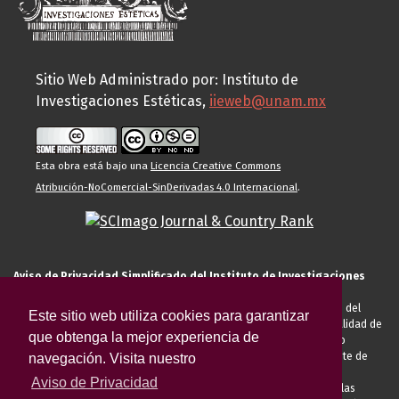
Sitio Web Administrado por: Instituto de
Investigaciones Estéticas,
iieweb@unam.mx
Esta obra está bajo una
Licencia Creative Commons
Atribución-NoComercial-SinDerivadas 4.0 Internacional
.
Aviso de Privacidad Simplificado del Instituto de Investigaciones
Estéticas de la UNAM
El Instituto de Investigaciones Estéticas de la UNAM, es responsable del
Este sitio web utiliza cookies para garantizar
tratamiento de sus datos personales para el registro de usted en calidad de
que obtenga la mejor experiencia de
alumno, docente, personal de la entidad académica, conferencista o
invitado externo (nacional o extranjero), visitante, proveedor o cliente de
navegación. Visita nuestro
servicios universitarios. Para cumplir las finalidades necesarias
Aviso de Privacidad
anteriormente descritas u otras aquellas exigidas legalmente o por las