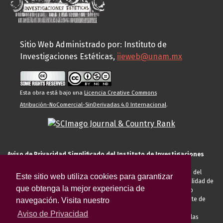
Sitio Web Administrado por: Instituto de
Investigaciones Estéticas,
iieweb@unam.mx
Esta obra está bajo una
Licencia Creative Commons
Atribución-NoComercial-SinDerivadas 4.0 Internacional
.
Aviso de Privacidad Simplificado del Instituto de Investigaciones
Estéticas de la UNAM
El Instituto de Investigaciones Estéticas de la UNAM, es responsable del
Este sitio web utiliza cookies para garantizar
tratamiento de sus datos personales para el registro de usted en calidad de
que obtenga la mejor experiencia de
alumno, docente, personal de la entidad académica, conferencista o
invitado externo (nacional o extranjero), visitante, proveedor o cliente de
navegación. Visita nuestro
servicios universitarios. Para cumplir las finalidades necesarias
Aviso de Privacidad
anteriormente descritas u otras aquellas exigidas legalmente o por las