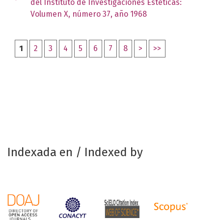
del Instituto de Investigaciones Estéticas:
Volumen X, número 37, año 1968
1
2
3
4
5
6
7
8
>
>>
Indexada en / Indexed by