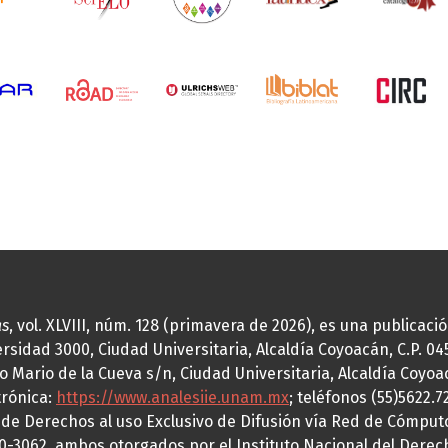
as
, vol. XLVIII, núm. 128 (primavera de 2026), es una publicac
idad 3000, Ciudad Universitaria, Alcaldía Coyoacán, C.P. 0451
o Mario de la Cueva s/n, Ciudad Universitaria, Alcaldía Coyoa
trónica:
https://www.analesiie.unam.mx
; teléfonos (55)5622.
a de Derechos al uso Exclusivo de Difusión vía Red de Cómp
70-3062, ambos otorgados por el Instituto Nacional del Derec