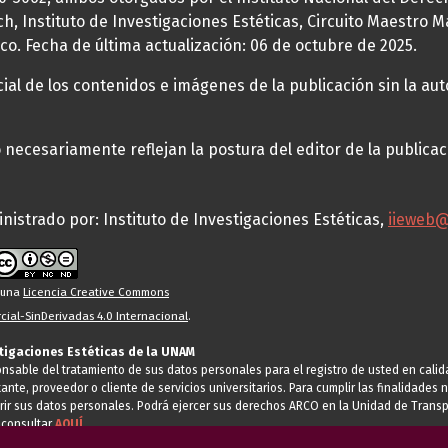
h, Instituto de Investigaciones Estéticas, Circuito Maestro M
co. Fecha de última actualización: 06 de octubre de 2025.
al de los contenidos e imágenes de la publicación sin la auto
necesariamente reflejan la postura del editor de la publica
nistrado por: Instituto de Investigaciones Estéticas,
iieweb
o una
Licencia Creative Commons
ial-SinDerivadas 4.0 Internacional
.
stigaciones Estéticas de la UNAM
ponsable del tratamiento de sus datos personales para el registro de usted en cal
tante, proveedor o cliente de servicios universitarios. Para cumplir las finalidade
rir sus datos personales. Podrá ejercer sus derechos ARCO en la Unidad de Transp
 consultar
AQUÍ