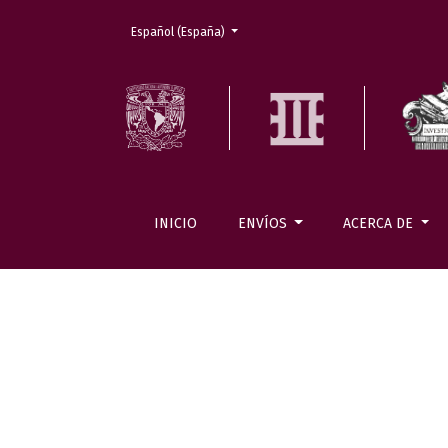
Cambiar el idioma. El actual es:
Español (España)
INICIO
ENVÍOS
ACERCA DE