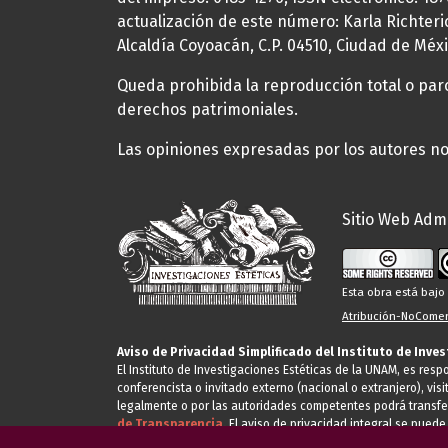
actualización de este número: Karla Richteric
Alcaldía Coyoacán, C.P. 04510, Ciudad de Méxi
Queda prohibida la reproducción total o parci
derechos patrimoniales.
Las opiniones expresadas por los autores no 
Sitio Web Admi
Esta obra está baj
Atribución-NoComerc
Aviso de Privacidad Simplificado del Instituto de Inve
El Instituto de Investigaciones Estéticas de la UNAM, es res
conferencista o invitado externo (nacional o extranjero), visi
legalmente o por las autoridades competentes podrá transfe
de Transparencia.
El aviso de privacidad integral se puede