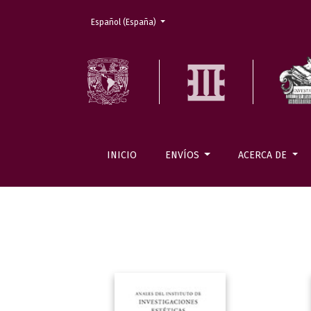
Cambiar el idioma. El actual es:
Español (España)
INICIO
ENVÍOS
ACERCA DE