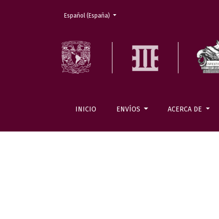
Cambiar el idioma. El actual es:
Español (España)
INICIO
ENVÍOS
ACERCA DE