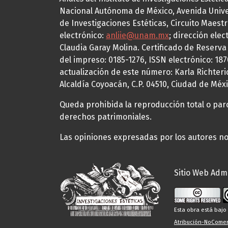
Nacional Autónoma de México, Avenida Univers
de Investigaciones Estéticas, Circuito Maestr
electrónico:
anliie@unam.mx
; dirección elec
Claudia Garay Molina. Certificado de Reserv
del impreso: 0185-1276, ISSN electrónico: 18
actualización de este número: Karla Richteric
Alcaldía Coyoacán, C.P. 04510, Ciudad de Méxi
Queda prohibida la reproducción total o parci
derechos patrimoniales.
Las opiniones expresadas por los autores no 
Sitio Web Admi
Esta obra está baj
Atribución-NoComerc