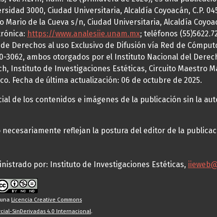
idad 3000, Ciudad Universitaria, Alcaldía Coyoacán, C.P. 0451
o Mario de la Cueva s/n, Ciudad Universitaria, Alcaldía Coyoa
trónica:
https://www.analesiie.unam.mx
; teléfonos (55)5622.
a de Derechos al uso Exclusivo de Difusión vía Red de Cómp
70-3062, ambos otorgados por el Instituto Nacional del Derec
h, Instituto de Investigaciones Estéticas, Circuito Maestro M
co. Fecha de última actualización: 06 de octubre de 2025.
al de los contenidos e imágenes de la publicación sin la auto
necesariamente reflejan la postura del editor de la publica
nistrado por: Instituto de Investigaciones Estéticas,
iieweb
o una
Licencia Creative Commons
ial-SinDerivadas 4.0 Internacional
.