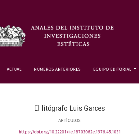
ACTUAL
NÚMEROS ANTERIORES
EQUIPO EDITORIAL
El litógrafo Luis Garces
ARTÍCULOS
https://doi.org/10.22201/iie.18703062e.1976.45.1031