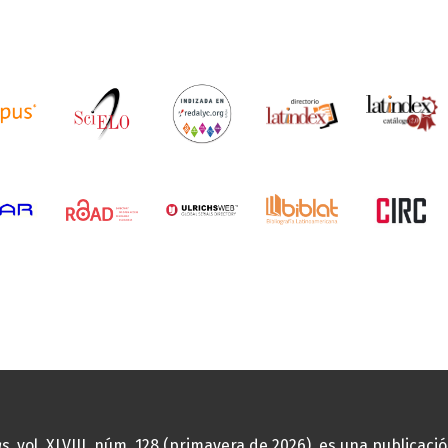
as
, vol. XLVIII, núm. 128 (primavera de 2026), es una publicac