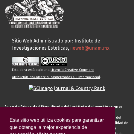
Sitio Web Administrado por: Instituto de
Investigaciones Estéticas,
iieweb@unam.mx
Esta obra está bajo una
Licencia Creative Commons
Atribución-NoComercial-SinDerivadas 4.0 Internacional
.
Aviso de Privacidad Simplificado del Instituto de Investigaciones
Estéticas de la UNAM
El Instituto de Investigaciones Estéticas de la UNAM, es responsable del
Este sitio web utiliza cookies para garantizar
tratamiento de sus datos personales para el registro de usted en calidad de
que obtenga la mejor experiencia de
alumno, docente, personal de la entidad académica, conferencista o
invitado externo (nacional o extranjero), visitante, proveedor o cliente de