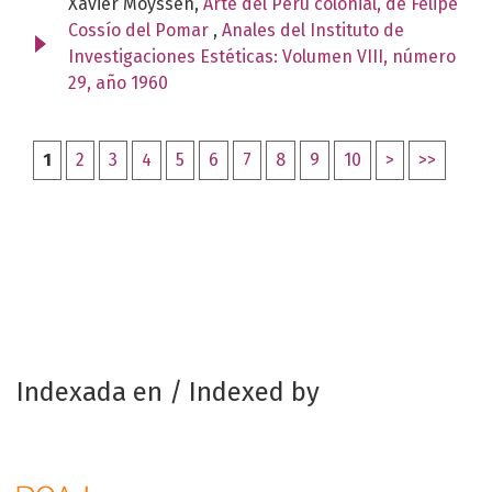
Xavier Moyssén,
Arte del Perú colonial, de Felipe
Cossío del Pomar
,
Anales del Instituto de
Investigaciones Estéticas: Volumen VIII, número
29, año 1960
1
2
3
4
5
6
7
8
9
10
>
>>
Indexada en / Indexed by