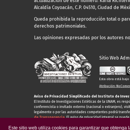
actualización de este número: Karla Richteric
Alcaldía Coyoacán, C.P. 04510, Ciudad de Méxi
Queda prohibida la reproducción total o parci
derechos patrimoniales.
Las opiniones expresadas por los autores no 
Sitio Web Admi
Esta obra está baj
Atribución-NoComerc
Aviso de Privacidad Simplificado del Instituto de Inve
El Instituto de Investigaciones Estéticas de la UNAM, es res
conferencista o invitado externo (nacional o extranjero), visi
legalmente o por las autoridades competentes podrá transfe
de Transparencia.
El aviso de privacidad integral se puede
Este sitio web utiliza cookies para garantizar que obtenga 