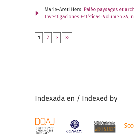
Marie-Areti Hers,
Palèo paysages et arc
Investigaciones Estéticas: Volumen XV, 
1
2
>
>>
Indexada en / Indexed by