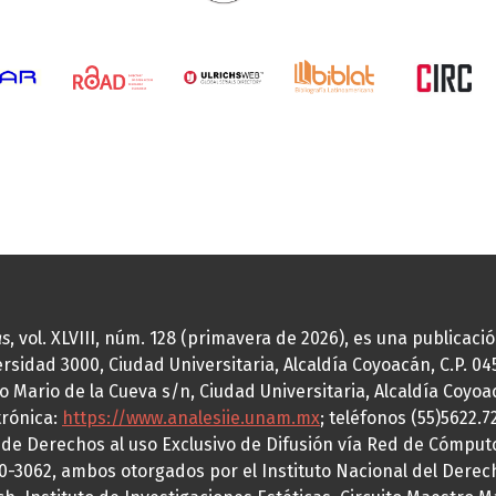
as
, vol. XLVIII, núm. 128 (primavera de 2026), es una publicac
idad 3000, Ciudad Universitaria, Alcaldía Coyoacán, C.P. 0451
o Mario de la Cueva s/n, Ciudad Universitaria, Alcaldía Coyoa
trónica:
https://www.analesiie.unam.mx
; teléfonos (55)5622.
a de Derechos al uso Exclusivo de Difusión vía Red de Cómp
70-3062, ambos otorgados por el Instituto Nacional del Derec