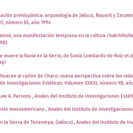
ización prehispánica: arqueología de Jalisco, Nayarit y Zacate
VI, número 65, año 1994
sonné, una manifestación temprana en la cultura chalchihuit
1983
e muere la lluvia en la tierra, de Sonia Lombardo de Ruiz et a
987
ihuacan al cañón de Chaco: nueva perspectiva sobre las rela
 de Investigaciones Estéticas: Volumen XXXIII, número 98, añ
 Lee A. Parsons
,
Anales del Instituto de Investigaciones Estét
oeste mesoamericano
,
Anales del Instituto de Investigacione
n la Sierra de Tenzompa, (Jalisco)
,
Anales del Instituto de In