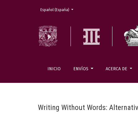
Cambiar el idioma. El actual es:
Español (España)
INICIO
ENVÍOS
ACERCA DE
Writing Without Words: Alternati