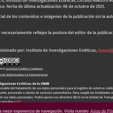
h, Instituto de Investigaciones Estéticas, Circuito Maestro M
co. Fecha de última actualización: 06 de octubre de 2025.
al de los contenidos e imágenes de la publicación sin la auto
necesariamente reflejan la postura del editor de la publica
nistrado por: Instituto de Investigaciones Estéticas,
iieweb
o una
Licencia Creative Commons
ial-SinDerivadas 4.0 Internacional
.
stigaciones Estéticas de la UNAM
ponsable del tratamiento de sus datos personales para el registro de usted en cal
tante, proveedor o cliente de servicios universitarios. Para cumplir las finalidade
rir sus datos personales. Podrá ejercer sus derechos ARCO en la Unidad de Transp
 consultar
AQUÍ
la mejor experiencia de navegación. Visita nuestro
Aviso de Pri