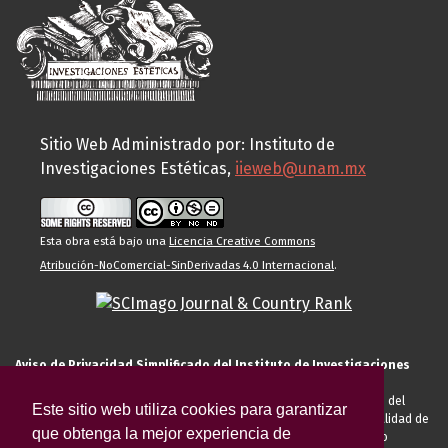
Sitio Web Administrado por: Instituto de
Investigaciones Estéticas,
iieweb@unam.mx
Esta obra está bajo una
Licencia Creative Commons
Atribución-NoComercial-SinDerivadas 4.0 Internacional
.
Aviso de Privacidad Simplificado del Instituto de Investigaciones
Estéticas de la UNAM
El Instituto de Investigaciones Estéticas de la UNAM, es responsable del
Este sitio web utiliza cookies para garantizar
tratamiento de sus datos personales para el registro de usted en calidad de
que obtenga la mejor experiencia de
alumno, docente, personal de la entidad académica, conferencista o