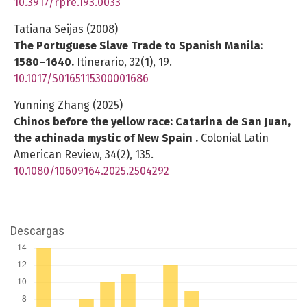
10.3917/rpre.193.0033
Tatiana Seijas (2008)
The Portuguese Slave Trade to Spanish Manila:
1580–1640.
Itinerario,
32
(1),
19.
10.1017/S0165115300001686
Yunning Zhang (2025)
Chinos before the yellow race: Catarina de San Juan,
the achinada mystic of New Spain .
Colonial Latin
American Review,
34
(2),
135.
10.1080/10609164.2025.2504292
Descargas