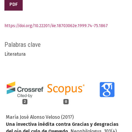
PDF
https://doi.org/10.22201/iie.18703062e.1999.74-75.1867
Palabras clave
Literatura
2
0
María José Alonso Veloso (2017)
Una invectiva inédita contra Gracias y desgracias
del ojo del culo de Quevedo.
Neophilologus,
101
(4),