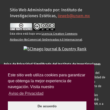
Sitio Web Administrado por: Instituto de
Investigaciones Estéticas,
iieweb@unam.mx
Esta obra está bajo una
Licencia Creative Commons
Atribución-NoComercial-SinDerivadas 4.0 Internacional
.
Aviso de Privacidad Simplificado del Instituto de Investigaciones
Estéticas de la UNAM
El Instituto de Investigaciones Estéticas de la UNAM, es responsable del
Este sitio web utiliza cookies para garantizar
tratamiento de sus datos personales para el registro de usted en calidad de
que obtenga la mejor experiencia de
alumno, docente, personal de la entidad académica, conferencista o
invitado externo (nacional o extranjero), visitante, proveedor o cliente de
navegación. Visita nuestro
servicios universitarios. Para cumplir las finalidades necesarias
Aviso de Privacidad
anteriormente descritas u otras aquellas exigidas legalmente o por las
autoridades competentes podrá transferir sus datos personales. Podrá
ejercer sus derechos ARCO en la Unidad de Transparencia de la UNAM, o a
De acuerdo
través de la
Plataforma Nacional de Transparencia.
El aviso de