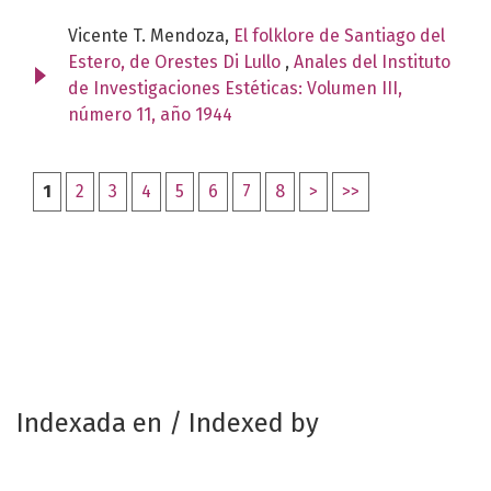
Vicente T. Mendoza,
El folklore de Santiago del
Estero, de Orestes Di Lullo
,
Anales del Instituto
de Investigaciones Estéticas: Volumen III,
número 11, año 1944
1
2
3
4
5
6
7
8
>
>>
Indexada en / Indexed by