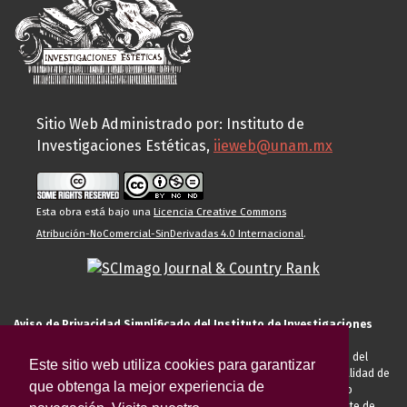
Sitio Web Administrado por: Instituto de
Investigaciones Estéticas,
iieweb@unam.mx
Esta obra está bajo una
Licencia Creative Commons
Atribución-NoComercial-SinDerivadas 4.0 Internacional
.
Aviso de Privacidad Simplificado del Instituto de Investigaciones
Estéticas de la UNAM
El Instituto de Investigaciones Estéticas de la UNAM, es responsable del
Este sitio web utiliza cookies para garantizar
tratamiento de sus datos personales para el registro de usted en calidad de
que obtenga la mejor experiencia de
alumno, docente, personal de la entidad académica, conferencista o
invitado externo (nacional o extranjero), visitante, proveedor o cliente de