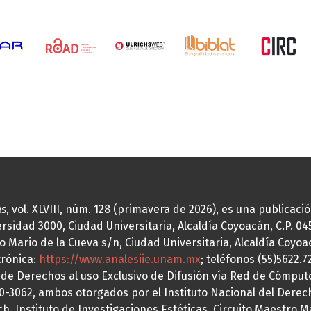
as
, vol. XLVIII, núm. 128 (primavera de 2026), es una publicac
idad 3000, Ciudad Universitaria, Alcaldía Coyoacán, C.P. 0451
o Mario de la Cueva s/n, Ciudad Universitaria, Alcaldía Coyoa
trónica:
https://www.analesiie.unam.mx
; teléfonos (55)5622.
a de Derechos al uso Exclusivo de Difusión vía Red de Cómp
70-3062, ambos otorgados por el Instituto Nacional del Derec
h, Instituto de Investigaciones Estéticas, Circuito Maestro M