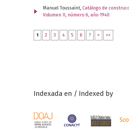
Manuel Toussaint,
Catálogo de construcc
Volumen II, número 6, año 1940
1
2
3
4
5
6
7
>
>>
Indexada en / Indexed by