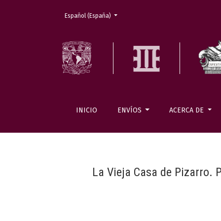
Cambiar el idioma. El actual es:
Español (España)
INICIO
ENVÍOS
ACERCA DE
La Vieja Casa de Pizarro. 