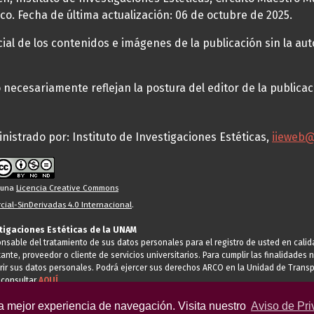
co. Fecha de última actualización: 06 de octubre de 2025.
al de los contenidos e imágenes de la publicación sin la auto
necesariamente reflejan la postura del editor de la publica
nistrado por: Instituto de Investigaciones Estéticas,
iieweb
o una
Licencia Creative Commons
ial-SinDerivadas 4.0 Internacional
.
stigaciones Estéticas de la UNAM
ponsable del tratamiento de sus datos personales para el registro de usted en cal
tante, proveedor o cliente de servicios universitarios. Para cumplir las finalidade
rir sus datos personales. Podrá ejercer sus derechos ARCO en la Unidad de Transp
 consultar
AQUÍ
la mejor experiencia de navegación. Visita nuestro
Aviso de Pri