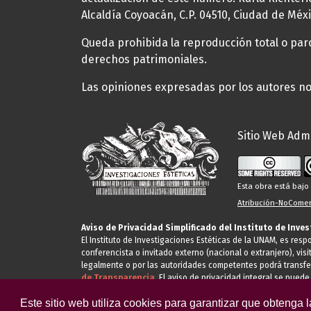
Alcaldía Coyoacán, C.P. 04510, Ciudad de Méxi
Queda prohibida la reproducción total o parci
derechos patrimoniales.
Las opiniones expresadas por los autores no 
Sitio Web Admi
Esta obra está baj
Atribución-NoComerc
Aviso de Privacidad Simplificado del Instituto de Inve
El Instituto de Investigaciones Estéticas de la UNAM, es res
conferencista o invitado externo (nacional o extranjero), visi
legalmente o por las autoridades competentes podrá transfe
de Transparencia.
El aviso de privacidad integral se puede
Este sitio web utiliza cookies para garantizar que obtenga 