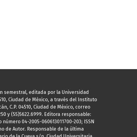
ión semestral, editada por la Universidad
0, Ciudad de México, a través del Instituto
cán, C.P. 04510, Ciudad de México, correo
7250 y (55)5622.6999. Editora responsable:
uto número 04-2005-060613011700-203; ISSN
ho de Autor. Responsable de la última
ario de la Cueva s/n, Ciudad Universitaria,