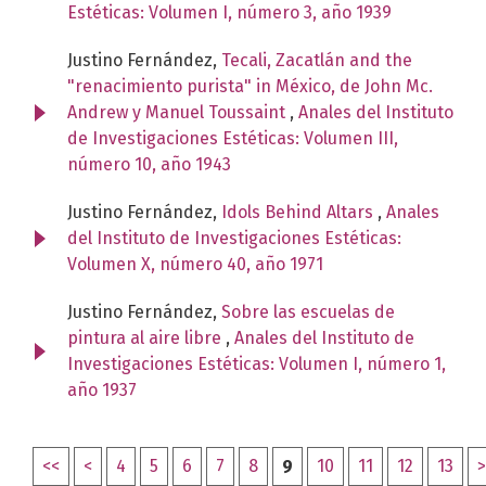
Estéticas: Volumen I, número 3, año 1939
Justino Fernández,
Tecali, Zacatlán and the
"renacimiento purista" in México, de John Mc.
Andrew y Manuel Toussaint
,
Anales del Instituto
de Investigaciones Estéticas: Volumen III,
número 10, año 1943
Justino Fernández,
Idols Behind Altars
,
Anales
del Instituto de Investigaciones Estéticas:
Volumen X, número 40, año 1971
Justino Fernández,
Sobre las escuelas de
pintura al aire libre
,
Anales del Instituto de
Investigaciones Estéticas: Volumen I, número 1,
año 1937
<<
<
4
5
6
7
8
9
10
11
12
13
>