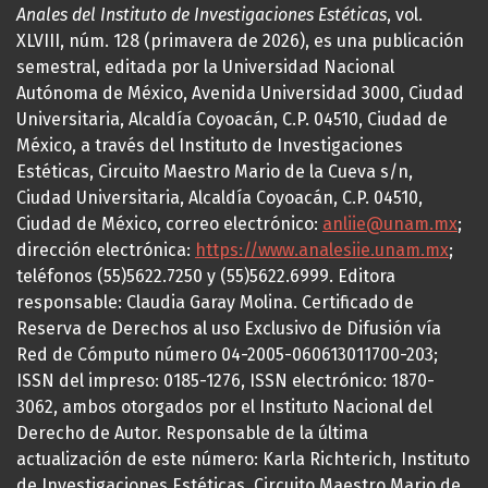
Anales del Instituto de Investigaciones Estéticas
, vol.
XLVIII, núm. 128 (primavera de 2026), es una publicación
semestral, editada por la Universidad Nacional
Autónoma de México, Avenida Universidad 3000, Ciudad
Universitaria, Alcaldía Coyoacán, C.P. 04510, Ciudad de
México, a través del Instituto de Investigaciones
Estéticas, Circuito Maestro Mario de la Cueva s/n,
Ciudad Universitaria, Alcaldía Coyoacán, C.P. 04510,
Ciudad de México, correo electrónico:
anliie@unam.mx
;
dirección electrónica:
https://www.analesiie.unam.mx
;
teléfonos (55)5622.7250 y (55)5622.6999. Editora
responsable: Claudia Garay Molina. Certificado de
Reserva de Derechos al uso Exclusivo de Difusión vía
Red de Cómputo número 04-2005-060613011700-203;
ISSN del impreso: 0185-1276, ISSN electrónico: 1870-
3062, ambos otorgados por el Instituto Nacional del
Derecho de Autor. Responsable de la última
actualización de este número: Karla Richterich, Instituto
de Investigaciones Estéticas, Circuito Maestro Mario de