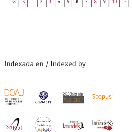
<<
<
1
2
3
4
5
6
7
8
9
10
>
Indexada en / Indexed by