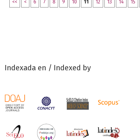
<<
<
6
7
8
9
10
11
12
13
14
15
Indexada en / Indexed by