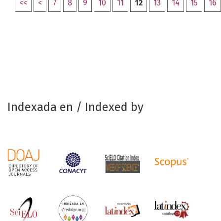
<<
<
7
8
9
10
11
12
13
14
15
16
Indexada en / Indexed by