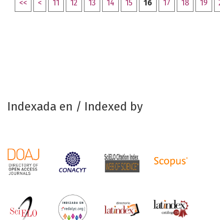
<<
<
11
12
13
14
15
16
17
18
19
Indexada en / Indexed by