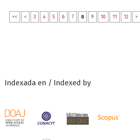
<<
<
3
4
5
6
7
8
9
10
11
12
>
Indexada en / Indexed by