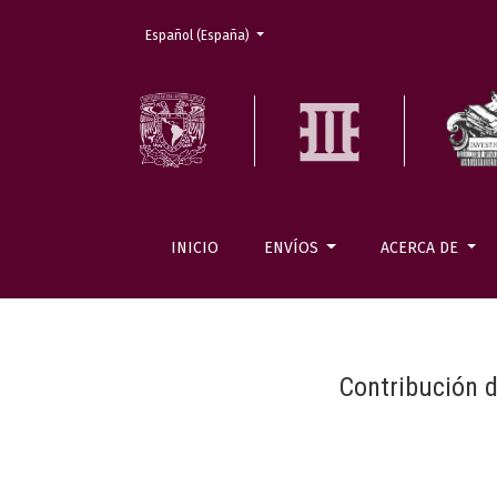
Cambiar el idioma. El actual es:
Español (España)
INICIO
ENVÍOS
ACERCA DE
Contribución de