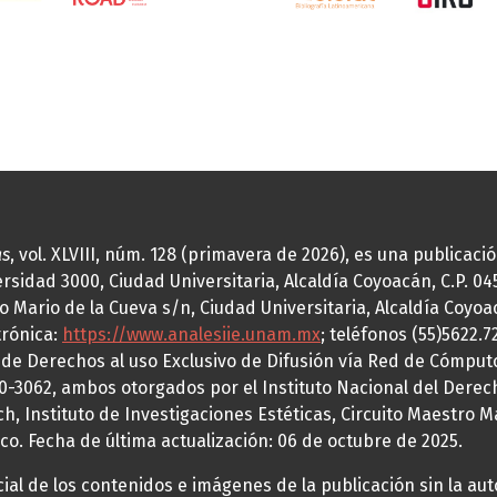
as
, vol. XLVIII, núm. 128 (primavera de 2026), es una publicac
idad 3000, Ciudad Universitaria, Alcaldía Coyoacán, C.P. 0451
o Mario de la Cueva s/n, Ciudad Universitaria, Alcaldía Coyoa
trónica:
https://www.analesiie.unam.mx
; teléfonos (55)5622.
a de Derechos al uso Exclusivo de Difusión vía Red de Cómp
70-3062, ambos otorgados por el Instituto Nacional del Derec
h, Instituto de Investigaciones Estéticas, Circuito Maestro M
co. Fecha de última actualización: 06 de octubre de 2025.
al de los contenidos e imágenes de la publicación sin la auto