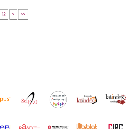
12
>
>>