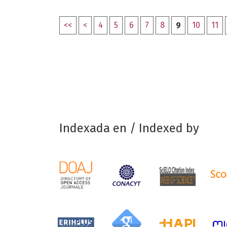
<<
<
4
5
6
7
8
9
10
11
Indexada en / Indexed by